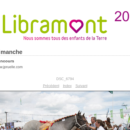
imanche
ncours
.jpruelle.com
DSC_6794
Précédent
Index
Suivant