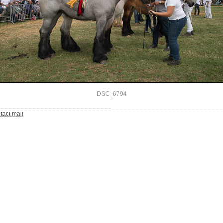
DSC_6794
tact mail